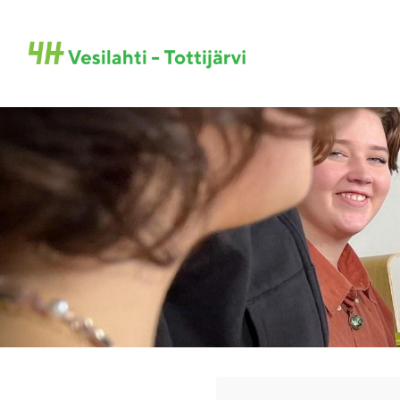
Siirry
sivun
Sivuston etusivulle
sisältöön