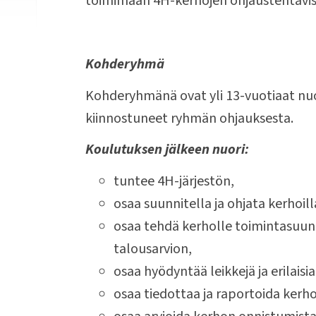
toimimaan 4H-kerhojen ohjaustehtävis
Kohderyhmä
Kohderyhmänä ovat yli 13-vuotiaat nuo
kiinnostuneet ryhmän ohjauksesta.
Koulutuksen jälkeen nuori:
tuntee 4H-järjestön,
osaa suunnitella ja ohjata kerhoill
osaa tehdä kerholle toimintasuun
talousarvion,
osaa hyödyntää leikkejä ja erilais
osaa tiedottaa ja raportoida kerh