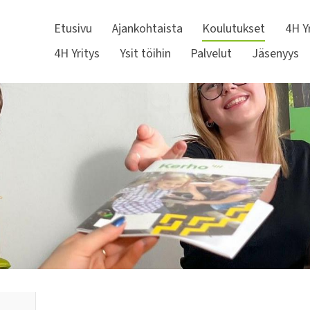
Etusivu
Ajankohtaista
Koulutukset
4H Y
4H Yritys
Ysit töihin
Palvelut
Jäsenyys