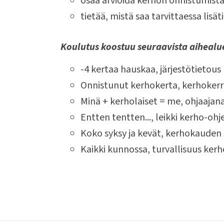
osaa arvioida kerhon onnistumista
tietää, mistä saa tarvittaessa lisät
Koulutus koostuu seuraavista aihealu
-4 kertaa hauskaa, järjestötietous
Onnistunut kerhokerta, kerhokerr
Minä + kerholaiset = me, ohjaajan
Entten tentten..., leikki kerho-oh
Koko syksy ja kevät, kerhokauden
Kaikki kunnossa, turvallisuus ker