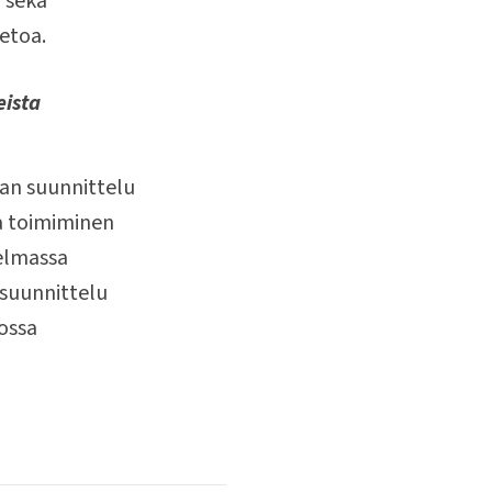
 sekä
ietoa.
eista
an suunnittelu
a toimiminen
jelmassa
 suunnittelu
hossa