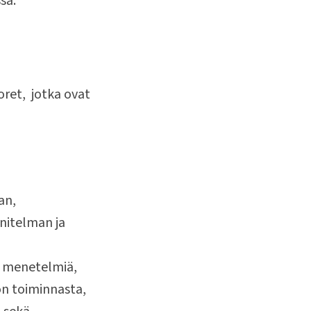
sä.
ret, jotka ovat
an,
nitelman ja
ia menetelmiä,
on toiminnasta,