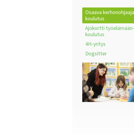
Osaava kerhonohjaaja
koulutus
Ajokortti työelämään
koulutus
4H-yritys
Dogsitter