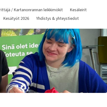
rittäjä / Kartanonrannan leikkimökit
Kesäleirit
Kesätyöt 2026
Yhdistys & yhteystiedot