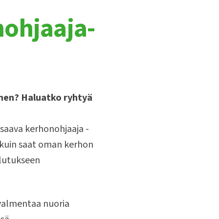
ohjaaja-
nen? Haluatko ryhtyä
Osaava kerhonohjaaja -
kuin saat oman kerhon
ulutukseen
 valmentaa nuoria